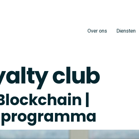
Over ons
Diensten
yalty club
 Blockchain |
tsprogramma